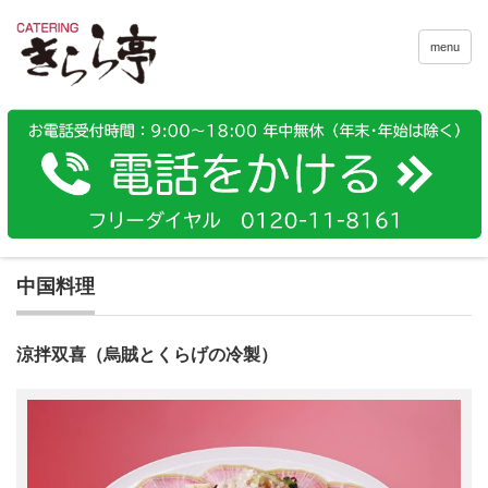
menu
中国料理
涼拌双喜（烏賊とくらげの冷製）