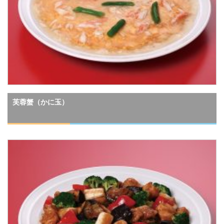
芙蓉蟹（かに玉）