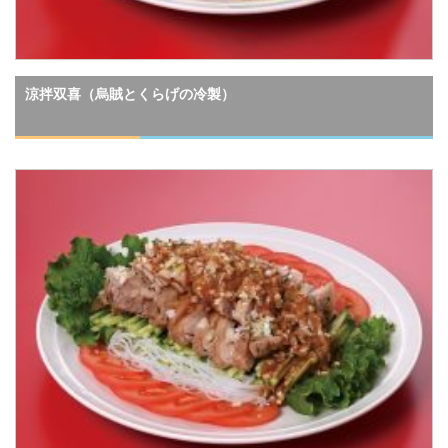
涼拌双喜（烏賊とくらげの冷製）