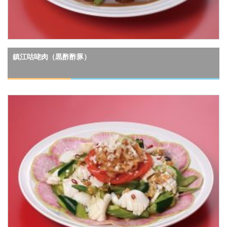
鎮江咕咾肉（黒酢酢豚）