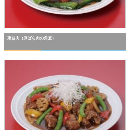
東坡肉（豚ばら肉の角煮）