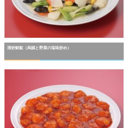
清炒鮮魷（烏賊と野菜の塩味炒め）