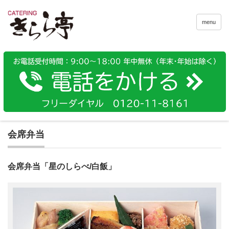
menu
会席弁当
会席弁当「星のしらべ/白飯」