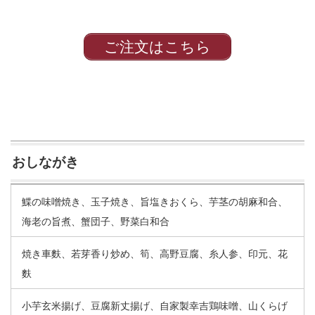
ご注文はこちら
おしながき
鰈の味噌焼き、玉子焼き、旨塩きおくら、芋茎の胡麻和合、
海老の旨煮、蟹団子、野菜白和合
焼き車麩、若芽香り炒め、筍、高野豆腐、糸人参、印元、花
麩
小芋玄米揚げ、豆腐新丈揚げ、自家製幸吉鶏味噌、山くらげ