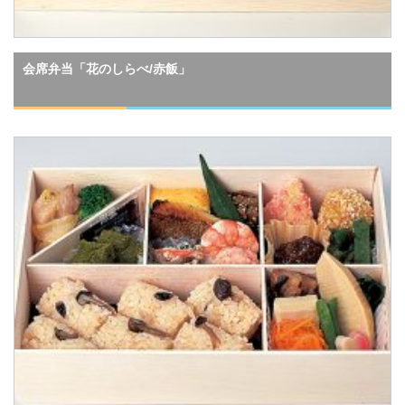
会席弁当「花のしらべ/赤飯」