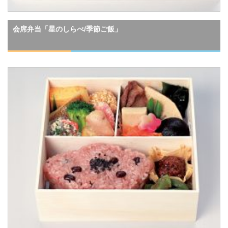
会席弁当「星のしらべ/季節ご飯」