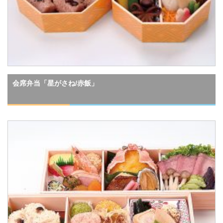
会席弁当「星がさね/赤飯」