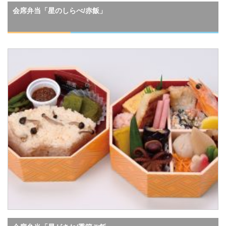
会席弁当「星のしらべ/赤飯」