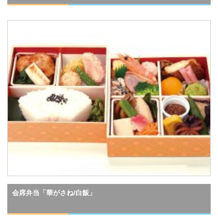
会席弁当「華がさね/白飯」