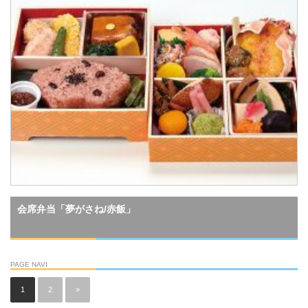
会席弁当「夢がさね/赤飯」
PAGE NAVI
1
2
»