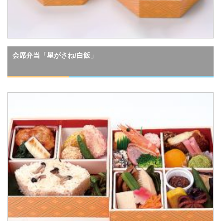
会席弁当「星がさね/白飯」