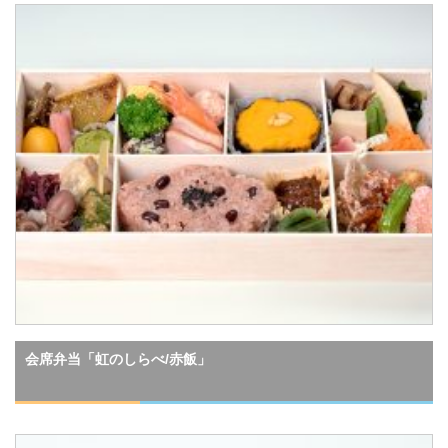
会席弁当「虹のしらべ/赤飯」