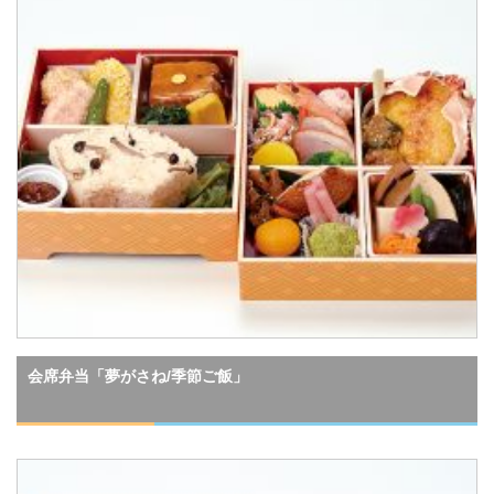
会席弁当「夢がさね/季節ご飯」