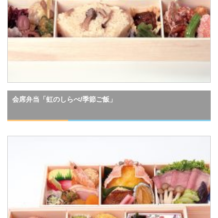
会席弁当「虹のしらべ/季節ご飯」