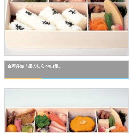
会席弁当「星のしらべ/白飯」