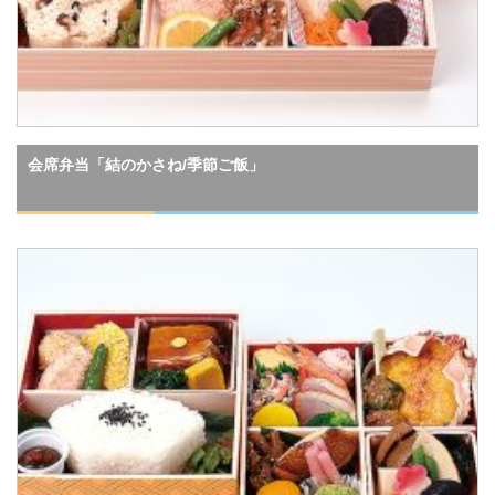
会席弁当「結のかさね/季節ご飯」