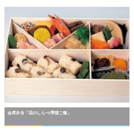
会席弁当「花のしらべ/季節ご飯」