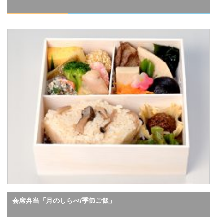
会席弁当「月のしらべ/季節ご飯」