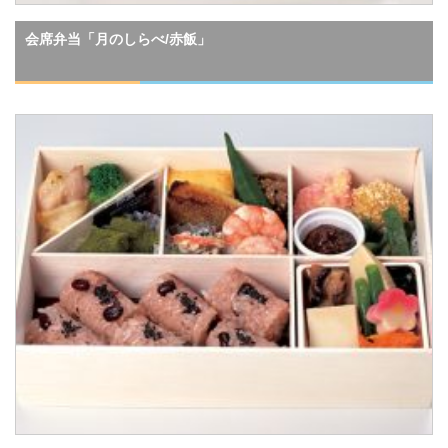
会席弁当「月のしらべ/赤飯」