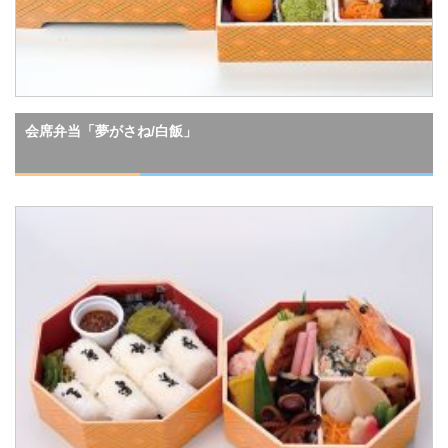
会席弁当「夢がさね/白飯」