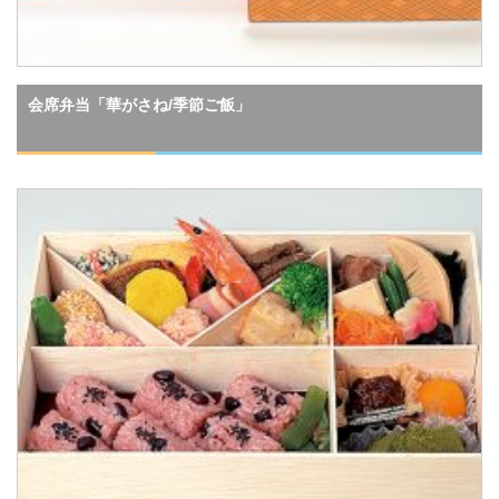
会席弁当「華がさね/季節ご飯」