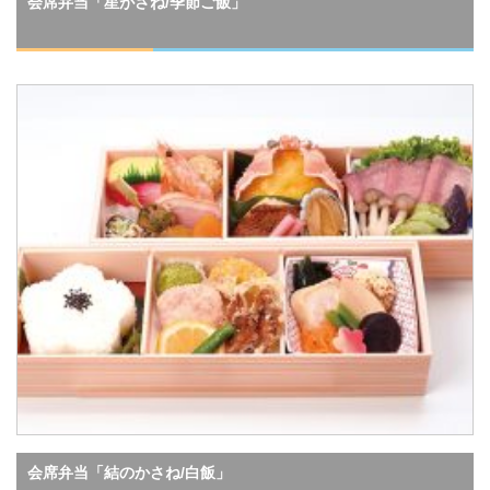
会席弁当「星がさね/季節ご飯」
会席弁当「結のかさね/白飯」