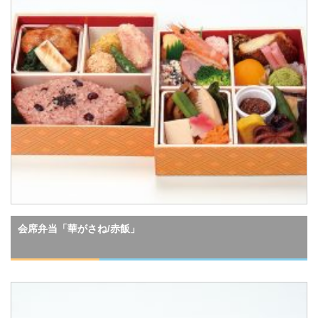
会席弁当「華がさね/赤飯」