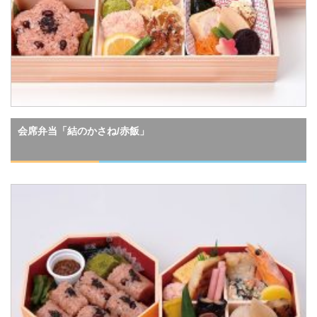
会席弁当「結のかさね/赤飯」