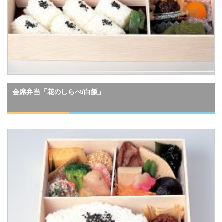
会席弁当「花のしらべ/白飯」