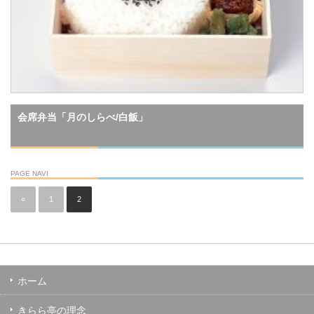
会席弁当「月のしらべ/白飯」
PAGE NAVI
«
1
2
ホーム
きらら亭の理念