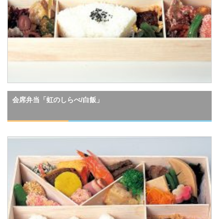
会席弁当「虹のしらべ/白飯」