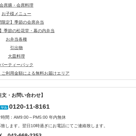
会席膳・会席料理
お子様メニュー
間限定】季節の会席弁当
】季節の松花堂・幕の内弁当
お弁当各種
引出物
大皿料理
パーティーパック
・ご利用金額による無料お届けエリア
注文・お問い合わせ】
0120-11-8161
イヤル
間：AM9:00～PM5:00 年内無休
応致します。翌日10時過ぎにお電話にてご連絡致します。
X 042-668-2353