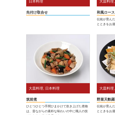
日本料理
大皿料理
先付け取合せ
和風ロース
伝統が育ん
とときをお
大皿料理
,
日本料理
大皿料理
筑前煮
野菜天麩羅
ひとつひとつ手間ひまかけて炊き上げた煮物
伝統が育ん
は、昔ながらの素朴な味わいの中に職人の技
とときをお