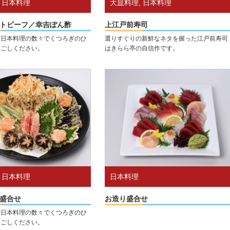
,
日本料理
大皿料理
,
日本料理
トビーフ／幸吉ぽん酢
上江戸前寿司
だ日本料理の数々でくつろぎのひ
選りすぐりの新鮮なネタを握った江戸前寿司
過ごしください。
はきらら亭の自信作です。
,
日本料理
日本料理
盛合せ
お造り盛合せ
だ日本料理の数々でくつろぎのひ
過ごしください。