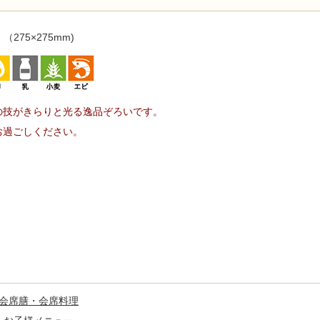
（275×275mm)
の技がきらりと光る逸品ぞろいです。
お過ごしください。
会席膳・会席料理