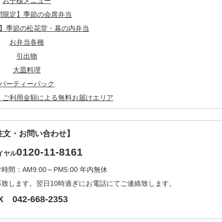
お子様メニュー
間限定】季節の会席弁当
】季節の松花堂・幕の内弁当
お弁当各種
引出物
大皿料理
パーティーパック
・ご利用金額による無料お届けエリア
注文・お問い合わせ】
0120-11-8161
イヤル
間：AM9:00～PM5:00 年内無休
応致します。翌日10時過ぎにお電話にてご連絡致します。
X 042-668-2353