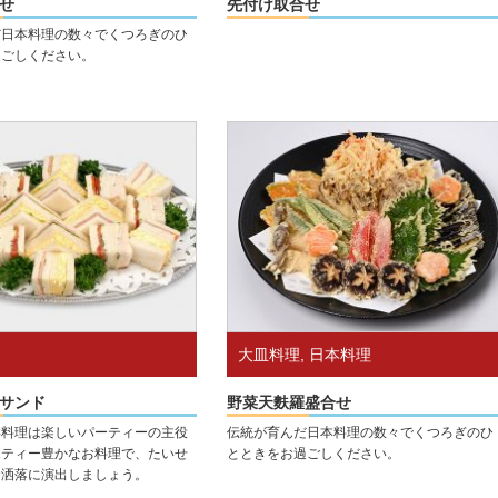
せ
先付け取合せ
だ日本料理の数々でくつろぎのひ
過ごしください。
大皿料理
,
日本料理
サンド
野菜天麩羅盛合せ
洋料理は楽しいパーティーの主役
伝統が育んだ日本料理の数々でくつろぎのひ
エティー豊かなお料理で、たいせ
とときをお過ごしください。
お洒落に演出しましょう。