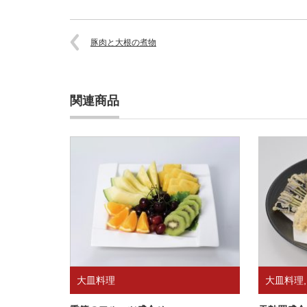
豚肉と大根の煮物
関連商品
大皿料理
大皿料理