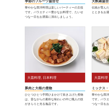
季節のフルーツ盛合せ
天麩羅盛合
華やかな西洋料理は楽しいパーティーの主役
伝統が育ん
です。バラエティー豊かなお料理で、たいせ
とときをお
つな一日をお洒落に演出しましょう。
大皿料理
,
日本料理
大皿料理
豚肉と大根の煮物
ミックス・
ひとつひとつ手間ひまかけて炊き上げた煮物
華やかな西
は、昔ながらの素朴な味わいの中に職人の技
です。バラ
がきらりと光る逸品です。
つな一日を