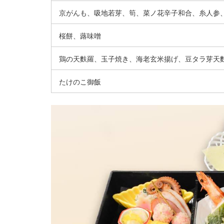
京がんも、吸地若芽、筍、菜ノ花辛子和合、糸人参
桜餅、蕗味噌
鶏の天麩羅、玉子焼き、海老玄米揚げ、豆タラ芽天
たけのこ御飯