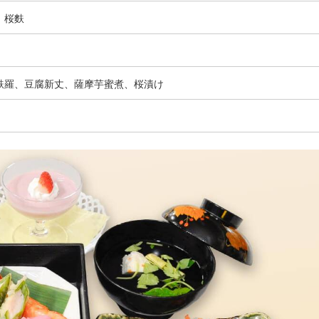
、桜麩
麩羅、豆腐新丈、薩摩芋蜜煮、桜漬け