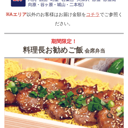
※Aエリア
以外のお客様はお届け金額を
コチラ
でご参照く
ださい。
期間限定！
料理長お勧めご飯
会席弁当