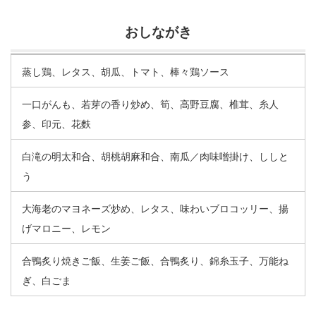
おしながき
蒸し鶏、レタス、胡瓜、トマト、棒々鶏ソース
一口がんも、若芽の香り炒め、筍、高野豆腐、椎茸、糸人
参、印元、花麩
白滝の明太和合、胡桃胡麻和合、南瓜／肉味噌掛け、ししと
う
大海老のマヨネーズ炒め、レタス、味わいブロコッリー、揚
げマロニー、レモン
合鴨炙り焼きご飯、生姜ご飯、合鴨炙り、錦糸玉子、万能ね
ぎ、白ごま