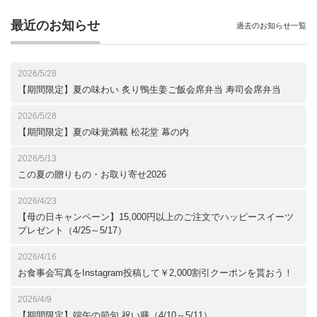
最近のお知らせ
過去のお知らせ一覧
2026/5/28
【期間限定】夏の味わい 炙り鴨生姜ご飯会席弁当 寿司会席弁当
2026/5/28
【期間限定】夏の味覚満載 松花堂 幕の内
2026/5/13
この夏の贈りもの・お取り寄せ2026
2026/4/23
【母の日キャンペーン】15,000円以上のご注文でハッピースイーツ
プレゼント（4/25～5/17）
2026/4/16
お食事会写真をInstagram投稿して￥2,000割引クーポンを貰おう！
2026/4/9
【期間限定】端午の節句 祝い膳（4/10～5/11）