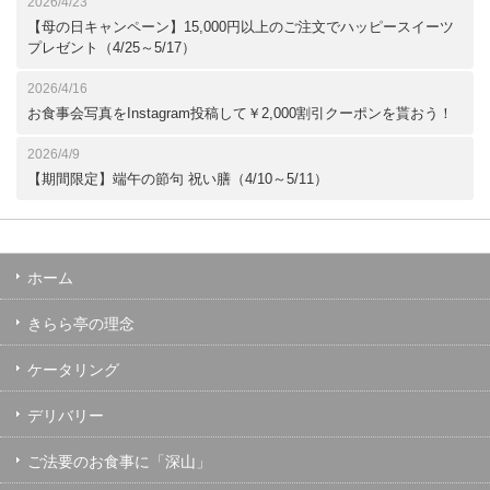
2026/4/23
【母の日キャンペーン】15,000円以上のご注文でハッピースイーツ
プレゼント（4/25～5/17）
2026/4/16
お食事会写真をInstagram投稿して￥2,000割引クーポンを貰おう！
2026/4/9
【期間限定】端午の節句 祝い膳（4/10～5/11）
ホーム
きらら亭の理念
ケータリング
デリバリー
ご法要のお食事に「深山」