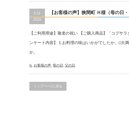
【お客様の声】狭間町 Ｈ様（母の日
5.11
2015
【ご利用用途】敬老の祝い 【ご購入商品】「コブサラ
ンケート内容】 1.お料理の味はいかがでしたか。□大
か。
お客様の声
,
母の日
,
父の日
トップページに戻る