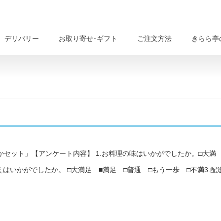
デリバリー
お取り寄せ･ギフト
ご注文方法
きらら亭
1101020
セット」【アンケート内容】 1.お料理の味はいかがでしたか。□大満
えはいかがでしたか。 □大満足 ■満足 □普通 □もう一歩 □不満3.配