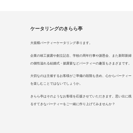
ケータリングのきらら亭
大規模パーティーケータリング承ります。
企業の竣工披露や創立記念、学校の周年行事や謝恩会、また新郎新婦
の個性溢れる結婚式・披露宴などパーティーの趣旨もさまざまです。
大切なのは主催するお客様がご準備の段階も含め、心からパーティー
を楽しむことではないでしょうか。
きらら亭はそのようなお客様を応援させていただきます。思い出に残
るすてきなパーティーをご一緒に作り上げてみませんか？