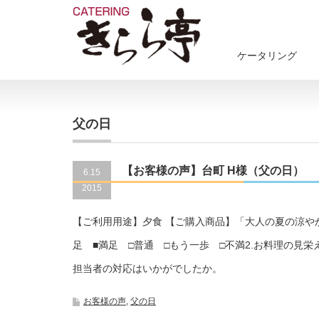
ケータリング
父の日
【お客様の声】台町 H様（父の日）
72
6.15
2015
【ご利用用途】夕食 【ご購入商品】「大人の夏の涼やか
足 ■満足 □普通 □もう一歩 □不満2.お料理の見栄
担当者の対応はいかがでしたか。
お客様の声
,
父の日