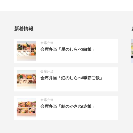
新着情報
会席弁当
会席弁当「星のしらべ/白飯」
会席弁当
会席弁当「虹のしらべ/季節ご飯」
会席弁当
会席弁当「結のかさね/赤飯」