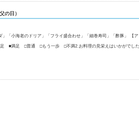
・父の日）
721100610
ダ」「小海老のドリア」「フライ盛合わせ」「細巻寿司」「酢豚」 【ア
満足 ■満足 □普通 □もう一歩 □不満2.お料理の見栄えはいかがでし