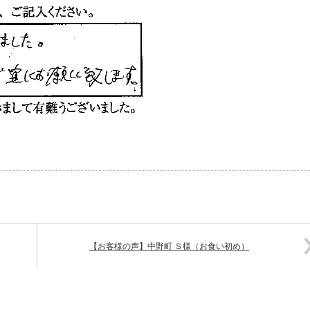
【お客様の声】中野町 Ｓ様（お食い初め）
721093315