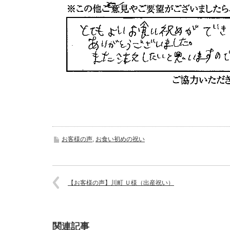
お客様の声
,
お食い初めの祝い
【お客様の声】川町 Ｕ様（出産祝い）
721101936
関連記事