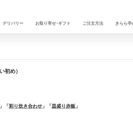
デリバリー
お取り寄せ･ギフト
ご注文方法
きらら亭
食い初め）
721100612
」
「
彩り炊き合わせ
」
「
皿盛り赤飯
」