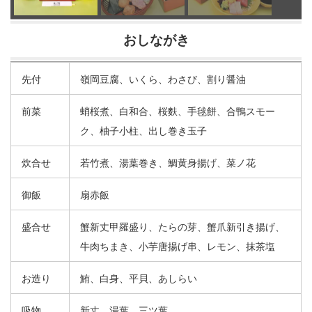
おしながき
先付
嶺岡豆腐、いくら、わさび、割り醤油
前菜
蛸桜煮、白和合、桜麩、手毬餅、合鴨スモー
ク、柚子小柱、出し巻き玉子
炊合せ
若竹煮、湯葉巻き、鯛黄身揚げ、菜ノ花
御飯
扇赤飯
盛合せ
蟹新丈甲羅盛り、たらの芽、蟹爪新引き揚げ、
牛肉ちまき、小芋唐揚げ串、レモン、抹茶塩
お造り
鮪、白身、平貝、あしらい
吸物
新丈、湯葉、三ツ葉