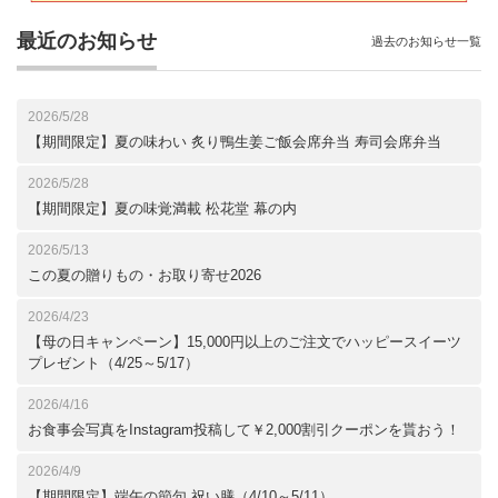
最近のお知らせ
過去のお知らせ一覧
2026/5/28
【期間限定】夏の味わい 炙り鴨生姜ご飯会席弁当 寿司会席弁当
2026/5/28
【期間限定】夏の味覚満載 松花堂 幕の内
2026/5/13
この夏の贈りもの・お取り寄せ2026
2026/4/23
【母の日キャンペーン】15,000円以上のご注文でハッピースイーツ
プレゼント（4/25～5/17）
2026/4/16
お食事会写真をInstagram投稿して￥2,000割引クーポンを貰おう！
2026/4/9
【期間限定】端午の節句 祝い膳（4/10～5/11）