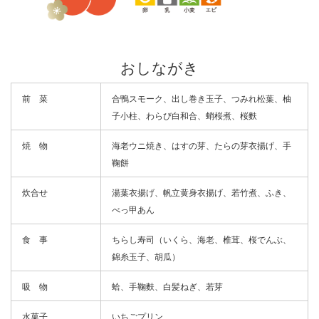
おしながき
前 菜
合鴨スモーク、出し巻き玉子、つみれ松葉、柚
子小柱、わらび白和合、蛸桜煮、桜麩
焼 物
海老ウニ焼き、はすの芽、たらの芽衣揚げ、手
鞠餅
炊合せ
湯葉衣揚げ、帆立黄身衣揚げ、若竹煮、ふき、
べっ甲あん
食 事
ちらし寿司（いくら、海老、椎茸、桜でんぶ、
錦糸玉子、胡瓜）
吸 物
蛤、手鞠麩、白髪ねぎ、若芽
水菓子
いちごプリン