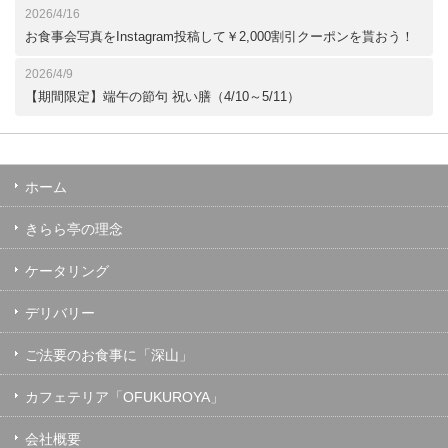
2026/4/16
お食事会写真をInstagram投稿して￥2,000割引クーポンを貰おう！
2026/4/9
【期間限定】端午の節句 祝い膳（4/10～5/11）
ホーム
きらら亭の理念
ケータリング
デリバリー
ご法要のお食事に「深山」
カフェテリア「OFUKUROYA」
会社概要