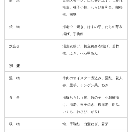
前 菜
合鴨スモーク、出し巻き玉子、つみれ
松葉、柚子小柱、わらび白和合、蛸桜
煮、桜麩
焼 物
海老ウニ焼き、はすの芽、たらの芽衣
揚げ、手鞠餅
炊合せ
湯葉衣揚げ、帆立黄身衣揚げ、若竹
煮、ふき、べっ甲あん
別 盛
温 物
牛肉のオイスター煮込み、粟麩、花人
参、里芋、チンゲン菜、ねぎ
食 事
海鮮ちらし（鮪、数の子、小鯛酢漬
け、海老、玉子焼き、桜海老、胡瓜、
いくら、わさび、がり)
吸 物
蛤、手鞠麩、白髪ねぎ、若芽