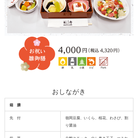
おしながき
箱 膳
先 付
嶺岡豆腐、いくら、桜花、わさび、割
り醤油