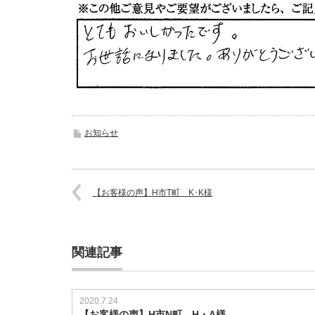
お知らせ
【お客様の声】H市T町 K･K様
関連記事
2020.7.24
【お客様の声】H市N町 H・A様