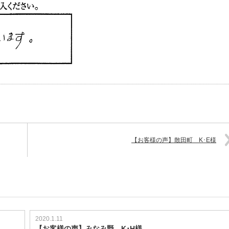
【お客様の声】散田町 K･E様
2020.1.11
【お客様の声】みなみ野 K･H様