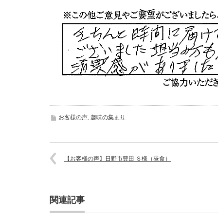
お客様の声
,
趣味の集まり
【お客様の声】日野市豊田 Ｓ様（昼食）
721101934
関連記事