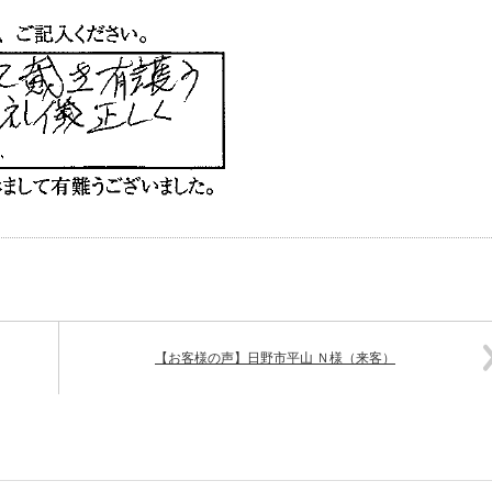
【お客様の声】日野市平山 Ｎ様（来客）
721101245