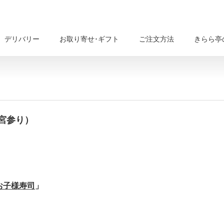
デリバリー
お取り寄せ･ギフト
ご注文方法
きらら亭
宮参り）
721102135
お子様寿司
」