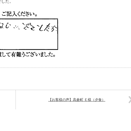
でした。
【お客様の声】高倉町 Ｅ様（夕食）
721101242