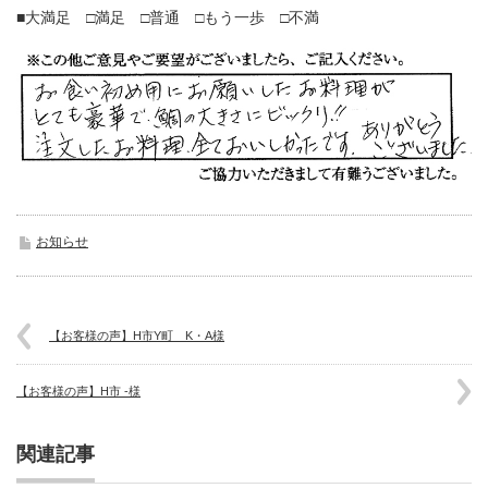
■大満足 □満足 □普通 □もう一歩 □不満
お知らせ
【お客様の声】H市Y町 K・A様
【お客様の声】H市 -様
関連記事